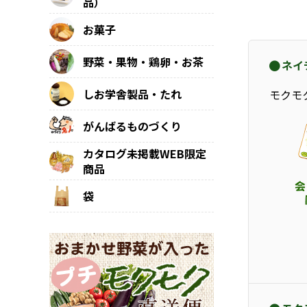
品）
お菓子
野菜・果物・鶏卵・お茶
ネイ
しお学舎製品・たれ
モクモ
がんばるものづくり
カタログ未掲載WEB限定
商品
袋