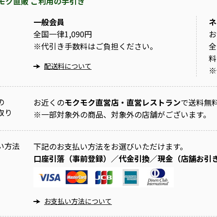
モク直販 ご利用の手引き
一般会員
ネ
全国一律1,090円
お
※
代引き手数料はご負担ください。
全
料
配送料について
※
の
お近くの
モクモク直営店・直営レストラン
で送料無
取り
※
一部対象外の商品、対象外の店舗がございます。
い方法
下記のお支払い方法をお選びいただけます。
口座引落（事前登録）／代金引換／現金（店舗お引
お支払い方法について