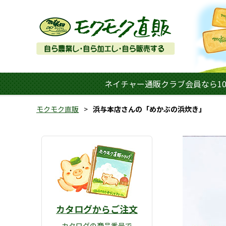
ネイチャー通販クラブ会員なら10
モクモク直販
浜与本店さんの「めかぶの浜炊き」
カタログからご注文
カタログの商品番号で