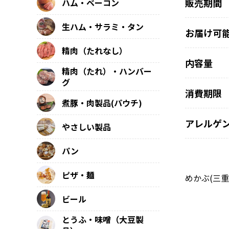
販売期間
ハム・ベーコン
生ハム・サラミ・タン
お届け可
精肉（たれなし）
内容量
精肉（たれ）・ハンバー
グ
消費期限
煮豚・肉製品(パウチ)
アレルゲ
やさしい製品
パン
ピザ・麺
めかぶ(三
ビール
とうふ・味噌（大豆製