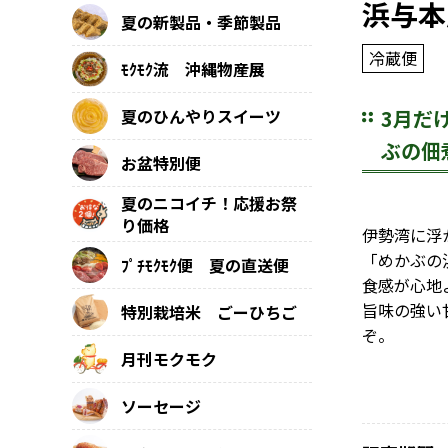
浜与本
夏の新製品・季節製品
冷蔵便
ﾓｸﾓｸ流 沖縄物産展
3月だ
夏のひんやりスイーツ
ぶの佃
お盆特別便
夏のニコイチ！応援お祭
り価格
伊勢湾に浮
「めかぶの
ﾌﾟﾁﾓｸﾓｸ便 夏の直送便
食感が心地
旨味の強い
特別栽培米 ごーひちご
ぞ。
月刊モクモク
ソーセージ