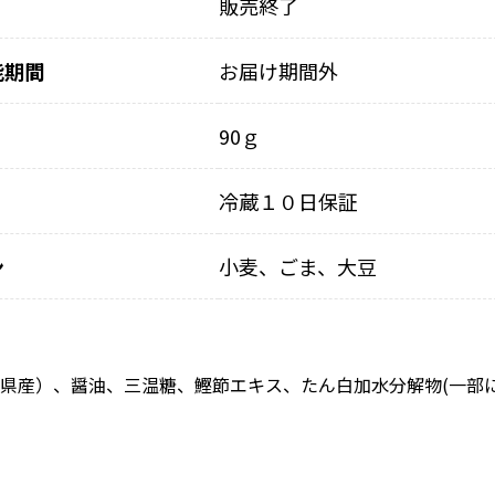
販売終了
能期間
お届け期間外
90ｇ
冷蔵１０日保証
ン
小麦、ごま、大豆
重県産）、醤油、三温糖、鰹節エキス、たん白加水分解物(一部