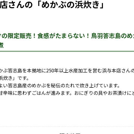
店さんの「めかぶの浜炊き」
けの限定販売！食感がたまらない！鳥羽答志島のめ
煮
かぶ答志島を本拠地に250年以上水産加工を営む浜与本店さん
浜炊き」です。
よい答志島産のめかぶを秘伝のたれで炊き上げています。
甘辛味に思わずごはんが進みます。おにぎりの具やお茶漬けに