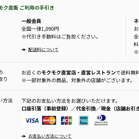
モク直販 ご利用の手引き
一般会員
ネ
全国一律1,090円
お
※
代引き手数料はご負担ください。
全
料
配送料について
※
の
お近くの
モクモク直営店・直営レストラン
で送料無
取り
※
一部対象外の商品、対象外の店舗がございます。
い方法
下記のお支払い方法をお選びいただけます。
口座引落（事前登録）／代金引換／現金（店舗お引
お支払い方法について