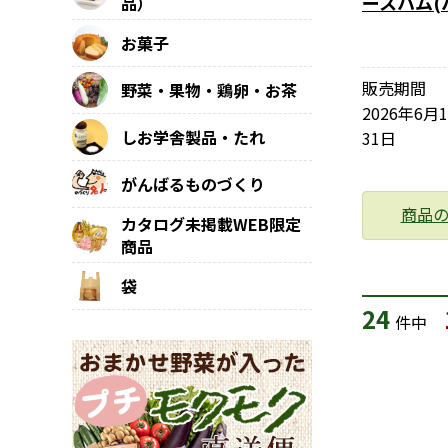
ースハム(
品）
お菓子
販売期間
野菜・果物・鶏卵・お茶
2026年6月
しお学舎製品・たれ
31日
がんばるものづくり
商品
カタログ未掲載WEB限定
商品
袋
24
件中