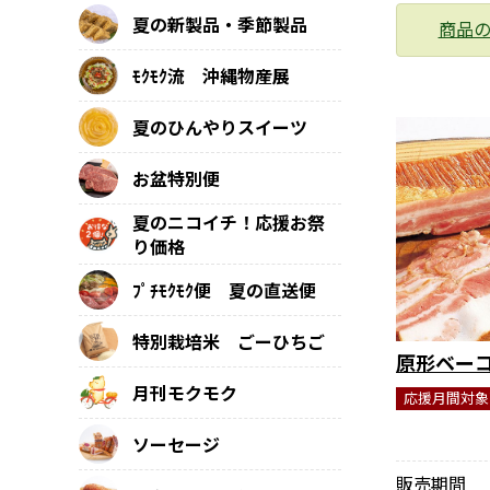
夏の新製品・季節製品
商品
ﾓｸﾓｸ流 沖縄物産展
夏のひんやりスイーツ
お盆特別便
夏のニコイチ！応援お祭
り価格
ﾌﾟﾁﾓｸﾓｸ便 夏の直送便
特別栽培米 ごーひちご
原形ベー
月刊モクモク
応援月間対象
ソーセージ
販売期間