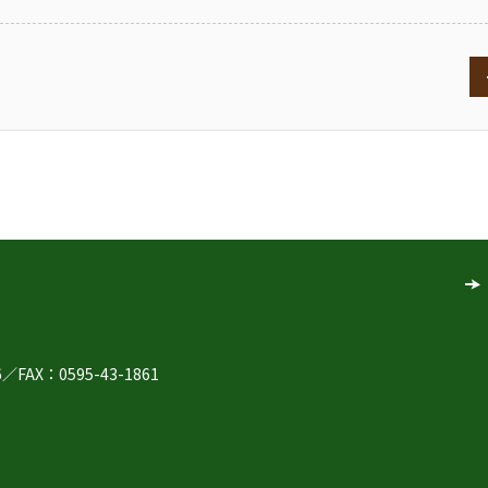
6
／
FAX：0595-43-1861