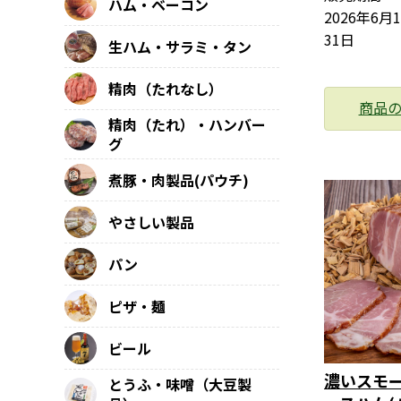
ハム・ベーコン
2026年6月
31日
生ハム・サラミ・タン
精肉（たれなし）
商品
精肉（たれ）・ハンバー
グ
煮豚・肉製品(パウチ)
やさしい製品
パン
ピザ・麺
ビール
濃いスモ
とうふ・味噌（大豆製