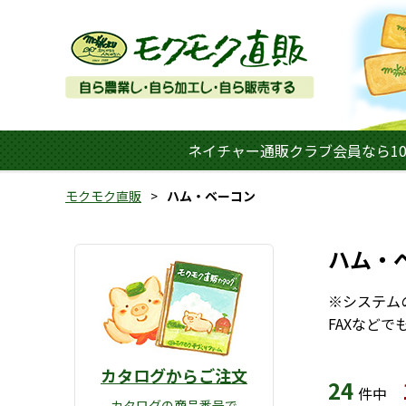
ネイチャー通販クラブ会員なら10
モクモク直販
ハム・ベーコン
ハム・
※システム
FAXなど
カタログからご注文
24
件中
カタログの商品番号で