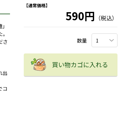
【通常価格】
。
590円
（税込）
糖」
た。
数量
ださ
買い物カゴに入れる
れ出
でコ