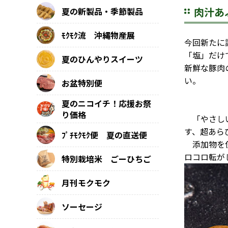
肉汁あ
夏の新製品・季節製品
ﾓｸﾓｸ流 沖縄物産展
今回新たに
「塩」だけ
夏のひんやりスイーツ
新鮮な豚肉
い。
お盆特別便
夏のニコイチ！応援お祭
り価格
「やさしい
す、超あら
ﾌﾟﾁﾓｸﾓｸ便 夏の直送便
添加物を使
ロコロ転が
特別栽培米 ごーひちご
月刊モクモク
ソーセージ