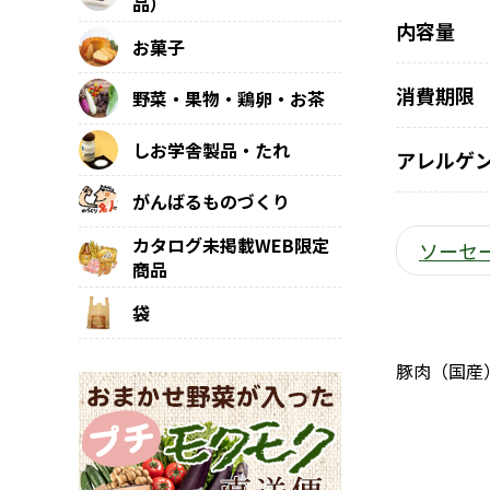
品）
内容量
お菓子
消費期限
野菜・果物・鶏卵・お茶
しお学舎製品・たれ
アレルゲ
がんばるものづくり
カタログ未掲載WEB限定
ソーセ
商品
袋
豚肉（国産