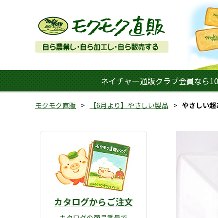
ネイチャー通販クラブ会員なら10
モクモク直販
【6月より】やさしい製品
やさしい超
カタログからご注文
カタログの商品番号で