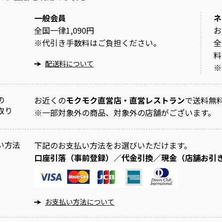
一般会員
ネ
全国一律1,090円
お
※
代引き手数料はご負担ください。
全
料
配送料について
※
の
お近くの
モクモク直営店・直営レストラン
で送料無
取り
※
一部対象外の商品、対象外の店舗がございます。
い方法
下記のお支払い方法をお選びいただけます。
口座引落（事前登録）／代金引換／現金（店舗お引
お支払い方法について