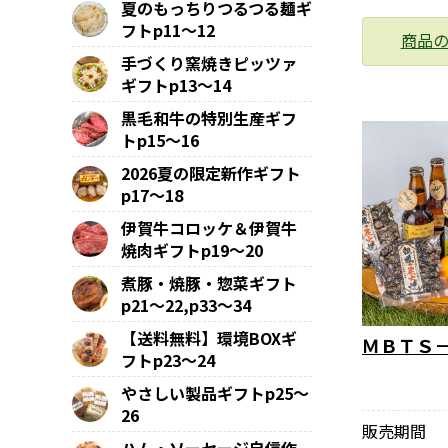
夏のもっちりつるつる麺ギ
フトp11～12
商品
手づくり窯焼きピッツァ
ギフトp13～14
黒毛和牛の特別生産ギフ
トp15～16
2026夏の限定新作ギフト
p17～18
伊賀牛コロッケ＆伊賀牛
焼肉ギフトp19～20
煮豚・焼豚・惣菜ギフト
p21～22,p33～34
【送料無料】環境BOXギ
ＭＢＴＳ
フトp23～24
やさしい製品ギフトp25～
26
販売期間