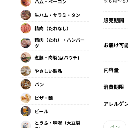
※６月～８
ハム・ベーコン
生ハム・サラミ・タン
販売期間
精肉（たれなし）
精肉（たれ）・ハンバー
お届け可
グ
煮豚・肉製品(パウチ)
内容量
やさしい製品
パン
消費期限
ピザ・麺
アレルゲ
ビール
とうふ・味噌（大豆製
パン