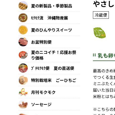
やさし
夏の新製品・季節製品
冷蔵便
ﾓｸﾓｸ流 沖縄物産展
夏のひんやりスイーツ
お盆特別便
夏のニコイチ！応援お祭
乳も卵
り価格
ﾌﾟﾁﾓｸﾓｸ便 夏の直送便
最高のきめ
でつくる生
特別栽培米 ごーひちご
ミニぶたく
届いた当日
月刊モクモク
米粉とはち
ソーセージ
※こちらの