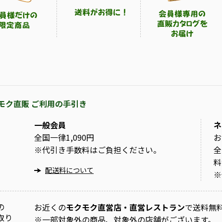
モク直販 ご利用の手引き
一般会員
ネ
全国一律1,090円
お
※
代引き手数料はご負担ください。
全
料
配送料について
※
の
お近くの
モクモク直営店・直営レストラン
で送料無
取り
※
一部対象外の商品、対象外の店舗がございます。