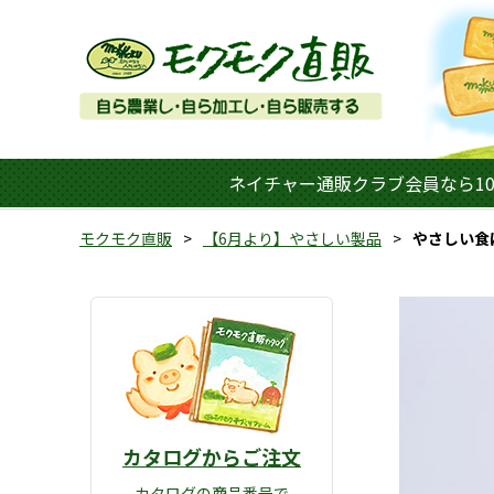
ネイチャー通販クラブ会員なら10
モクモク直販
【6月より】やさしい製品
やさしい食
カタログからご注文
カタログの商品番号で