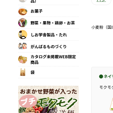
品）
お菓子
野菜・果物・鶏卵・お茶
小麦粉（国
しお学舎製品・たれ
がんばるものづくり
カタログ未掲載WEB限定
商品
袋
ネイ
モクモ